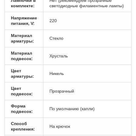
Лампочки в
Нет (рекомендуем прозрачные
комплекте:
светодиодные филаментные лампы)
Напряжение
220
питания, V:
Материал
Стекло
арматуры:
Материал
Хрусталь
подвесок:
Цвет
Никель
арматуры:
Цвет
Прозрачный
подвесок:
Форма
По умолчанию (капли)
подвесок:
Способ
На крючок
крепления: