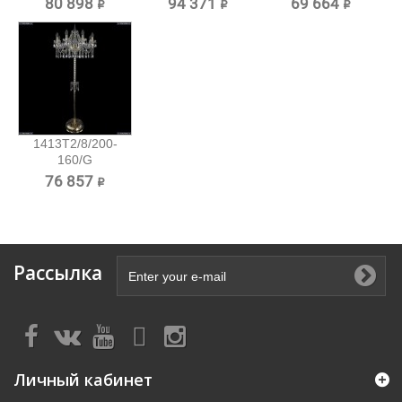
80 898 ₽
94 371 ₽
69 664 ₽
торшер...
торшер...
1413T2/8/200-
160/G
Хрустальный
76 857 ₽
торшер...
Рассылка
Личный кабинет