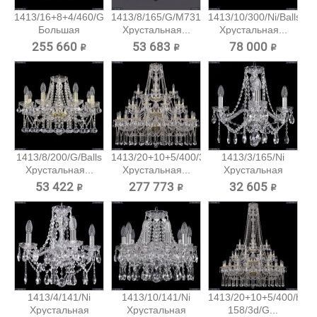
1413/16+8+4/460/G
1413/8/165/G/M731
1413/10/300/Ni/Balls
Большая
Хрустальная...
Хрустальная...
хрустальная...
255 660 ₽
53 683 ₽
78 000 ₽
1413/8/200/G/Balls
1413/20+10+5/400/3d/G
1413/3/165/Ni
Хрустальная...
Хрустальная...
Хрустальная
подвесная...
53 422 ₽
277 773 ₽
32 605 ₽
1413/4/141/Ni
1413/10/141/Ni
1413/20+10+5/400/h-
Хрустальная
Хрустальная
158/3d/G...