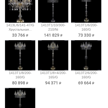
1413L/6/141-47/G
1413T1/10/300-
1413T1/6/200-
Хрустальная...
210/Ni
160/G
Хрустальный...
Хрустальный
33 766 ₽
141 829 ₽
73 330 ₽
торшер...
1413T1/8/200-
1413T1/8+4/200-
1413T2/6/200-
160/G
165/G
160/G
Хрустальный
Хрустальный...
Хрустальный
80 898 ₽
94 371 ₽
69 664 ₽
торшер...
торшер...