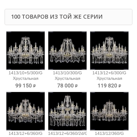
100 ТОВАРОВ ИЗ ТОЙ ЖЕ СЕРИИ
1413/10+5/300/G
1413/10/300/G
1413/12+6/300/G
Хрустальная
Хрустальная
Хрустальная
подвесная...
подвесная...
подвесная...
99 150 ₽
78 000 ₽
119 820 ₽
1413/12+6/360/G
1413/12+6/360/2d/G
1413/12/360/G