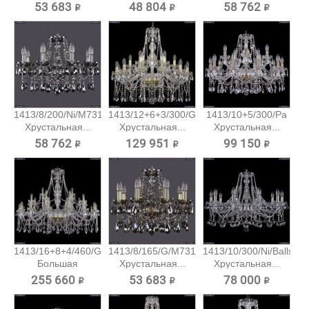
53 683 ₽
48 804 ₽
58 762 ₽
1413/8/200/Ni/M731
1413/12+6+3/300/G
1413/10+5/300/Pa
Хрустальная...
Хрустальная...
Хрустальная...
58 762 ₽
129 951 ₽
99 150 ₽
1413/16+8+4/460/G
1413/8/165/G/M731
1413/10/300/Ni/Balls
Большая
Хрустальная...
Хрустальная...
хрустальная...
255 660 ₽
53 683 ₽
78 000 ₽