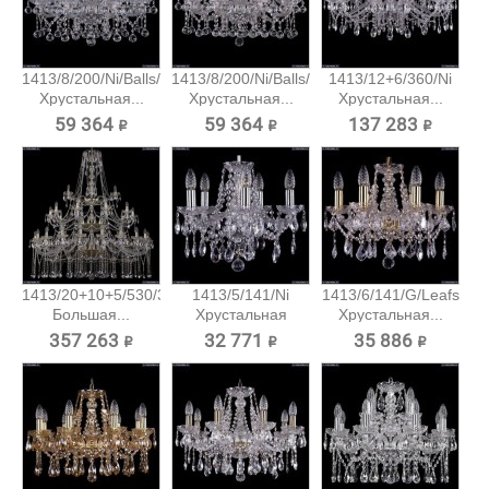
1413/8/200/Ni/Balls/SH4
1413/8/200/Ni/Balls/SH6
1413/12+6/360/Ni
Хрустальная...
Хрустальная...
Хрустальная...
59 364 ₽
59 364 ₽
137 283 ₽
1413/20+10+5/530/3d/G
1413/5/141/Ni
1413/6/141/G/Leafs
Большая...
Хрустальная
Хрустальная...
подвесная...
357 263 ₽
32 771 ₽
35 886 ₽