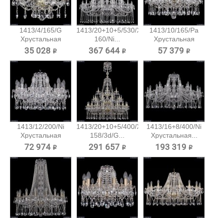
1413/4/165/G
1413/20+10+5/530/XL-
1413/10/165/Pa
Хрустальная
160/Ni...
Хрустальная
подвесная...
подвесная...
35 028 ₽
367 644 ₽
57 379 ₽
1413/12/200/Ni
1413/20+10+5/400/XL-
1413/16+8/400/Ni
Хрустальная
158/3d/G...
Хрустальная...
подвесная...
72 974 ₽
291 657 ₽
193 319 ₽