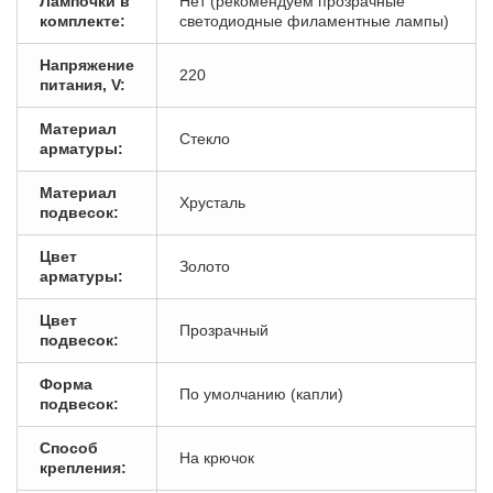
Лампочки в
Нет (рекомендуем прозрачные
комплекте:
светодиодные филаментные лампы)
Напряжение
220
питания, V:
Материал
Стекло
арматуры:
Материал
Хрусталь
подвесок:
Цвет
Золото
арматуры:
Цвет
Прозрачный
подвесок:
Форма
По умолчанию (капли)
подвесок:
Способ
На крючок
крепления: