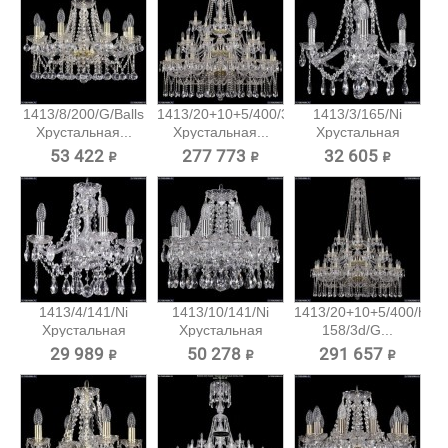
1413/8/200/G/Balls
1413/20+10+5/400/3d/G
1413/3/165/Ni
Хрустальная...
Хрустальная...
Хрустальная
подвесная...
53 422 ₽
277 773 ₽
32 605 ₽
1413/4/141/Ni
1413/10/141/Ni
1413/20+10+5/400/h-
Хрустальная
Хрустальная
158/3d/G...
подвесная...
подвесная...
29 989 ₽
50 278 ₽
291 657 ₽