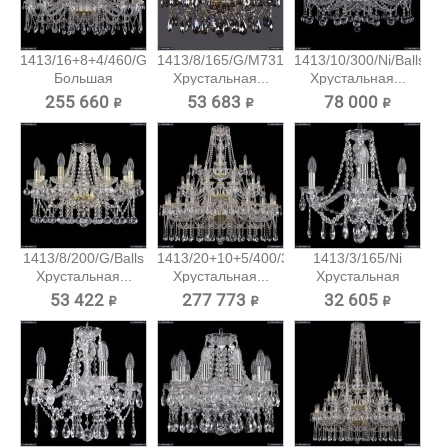
1413/16+8+4/460/G
1413/8/165/G/M731
1413/10/300/Ni/Balls
Большая
Хрустальная...
Хрустальная...
хрустальная...
255 660 ₽
53 683 ₽
78 000 ₽
1413/8/200/G/Balls
1413/20+10+5/400/3d/G
1413/3/165/Ni
Хрустальная...
Хрустальная...
Хрустальная
подвесная...
53 422 ₽
277 773 ₽
32 605 ₽