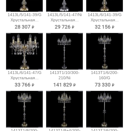
1413L/5/141-39/G
1413L/5/141-47/Ni
1413L/6/141-39/G
Хрустальная...
Хрустальная...
Хрустальная...
28 307 ₽
29 726 ₽
32 156 ₽
1413L/6/141-47/G
1413T1/10/300-
1413T1/6/200-
Хрустальная...
210/Ni
160/G
Хрустальный...
Хрустальный
33 766 ₽
141 829 ₽
73 330 ₽
торшер...
1413T1/8/200-
1413T1/8+4/200-
1413T2/6/200-