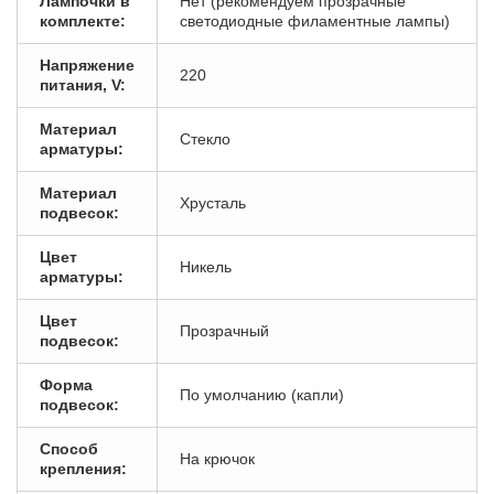
Лампочки в
Нет (рекомендуем прозрачные
комплекте:
светодиодные филаментные лампы)
Напряжение
220
питания, V:
Материал
Стекло
арматуры:
Материал
Хрусталь
подвесок:
Цвет
Никель
арматуры:
Цвет
Прозрачный
подвесок:
Форма
По умолчанию (капли)
подвесок:
Способ
На крючок
крепления: