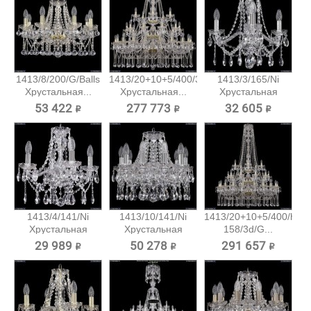
1413/8/200/G/Balls
1413/20+10+5/400/3d/G
1413/3/165/Ni
Хрустальная...
Хрустальная...
Хрустальная
подвесная...
53 422 ₽
277 773 ₽
32 605 ₽
1413/4/141/Ni
1413/10/141/Ni
1413/20+10+5/400/h-
Хрустальная
Хрустальная
158/3d/G...
подвесная...
подвесная...
29 989 ₽
50 278 ₽
291 657 ₽