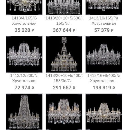
1413/4/165/G
1413/20+10+5/530/XL-
1413/10/165/Pa
Хрустальная
160/Ni...
Хрустальная
подвесная...
подвесная...
35 028 ₽
367 644 ₽
57 379 ₽
1413/12/200/Ni
1413/20+10+5/400/XL-
1413/16+8/400/Ni
Хрустальная
158/3d/G...
Хрустальная...
подвесная...
72 974 ₽
291 657 ₽
193 319 ₽