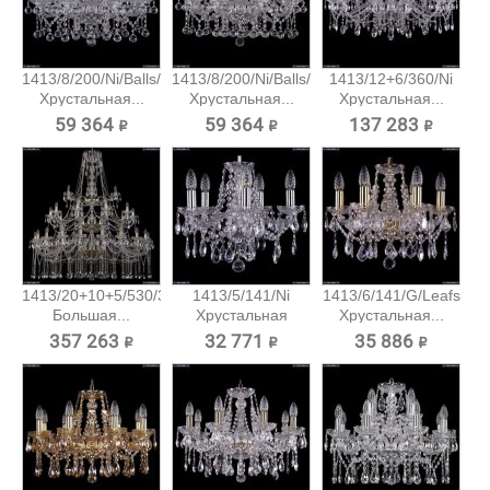
1413/8/200/Ni/Balls/SH4
1413/8/200/Ni/Balls/SH6
1413/12+6/360/Ni
Хрустальная...
Хрустальная...
Хрустальная...
59 364 ₽
59 364 ₽
137 283 ₽
1413/20+10+5/530/3d/G
1413/5/141/Ni
1413/6/141/G/Leafs
Большая...
Хрустальная
Хрустальная...
подвесная...
357 263 ₽
32 771 ₽
35 886 ₽