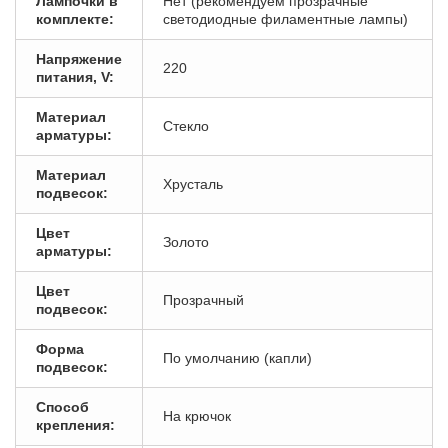
Лампочки в
Нет (рекомендуем прозрачные
комплекте:
светодиодные филаментные лампы)
Напряжение
220
питания, V:
Материал
Стекло
арматуры:
Материал
Хрусталь
подвесок:
Цвет
Золото
арматуры:
Цвет
Прозрачный
подвесок:
Форма
По умолчанию (капли)
подвесок:
Способ
На крючок
крепления: