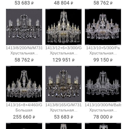
53 683 ₽
48 804 ₽
58 762 ₽
1413/8/200/Ni/M731
1413/12+6+3/300/G
1413/10+5/300/Pa
Хрустальная...
Хрустальная...
Хрустальная...
58 762 ₽
129 951 ₽
99 150 ₽
1413/16+8+4/460/G
1413/8/165/G/M731
1413/10/300/Ni/Balls
Большая
Хрустальная...
Хрустальная...
хрустальная...
255 660 ₽
53 683 ₽
78 000 ₽