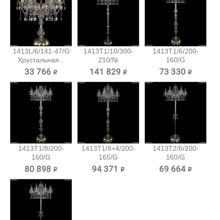
1413L/6/141-47/G
1413T1/10/300-
1413T1/6/200-
Хрустальная...
210/Ni
160/G
Хрустальный...
Хрустальный
33 766 ₽
141 829 ₽
73 330 ₽
торшер...
1413T1/8/200-
1413T1/8+4/200-
1413T2/6/200-
160/G
165/G
160/G
Хрустальный
Хрустальный...
Хрустальный
80 898 ₽
94 371 ₽
69 664 ₽
торшер...
торшер...