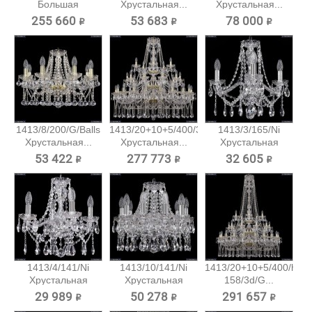
Большая
Хрустальная...
Хрустальная...
хрустальная...
255 660 ₽
53 683 ₽
78 000 ₽
1413/8/200/G/Balls
1413/20+10+5/400/3d/G
1413/3/165/Ni
Хрустальная...
Хрустальная...
Хрустальная
подвесная...
53 422 ₽
277 773 ₽
32 605 ₽
1413/4/141/Ni
1413/10/141/Ni
1413/20+10+5/400/h-
Хрустальная
Хрустальная
158/3d/G...
подвесная...
подвесная...
29 989 ₽
50 278 ₽
291 657 ₽