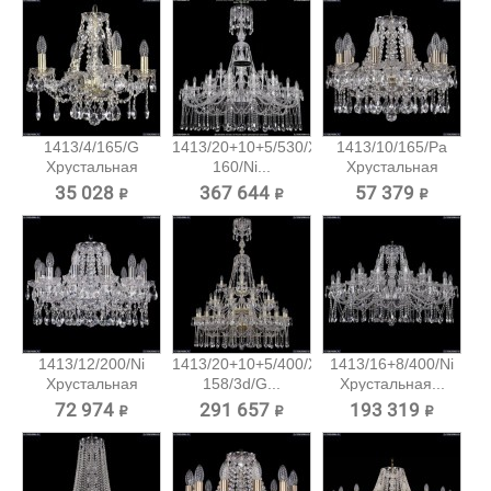
1413/4/165/G
1413/20+10+5/530/XL-
1413/10/165/Pa
Хрустальная
160/Ni...
Хрустальная
подвесная...
подвесная...
35 028 ₽
367 644 ₽
57 379 ₽
1413/12/200/Ni
1413/20+10+5/400/XL-
1413/16+8/400/Ni
Хрустальная
158/3d/G...
Хрустальная...
подвесная...
72 974 ₽
291 657 ₽
193 319 ₽