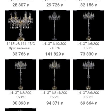
28 307 ₽
29 726 ₽
32 156 ₽
1413L/6/141-47/G
1413T1/10/300-
1413T1/6/200-
Хрустальная...
210/Ni
160/G
Хрустальный...
Хрустальный
33 766 ₽
141 829 ₽
73 330 ₽
торшер...
1413T1/8/200-
1413T1/8+4/200-
1413T2/6/200-
160/G
165/G
160/G
Хрустальный
Хрустальный...
Хрустальный
80 898 ₽
94 371 ₽
69 664 ₽
торшер...
торшер...