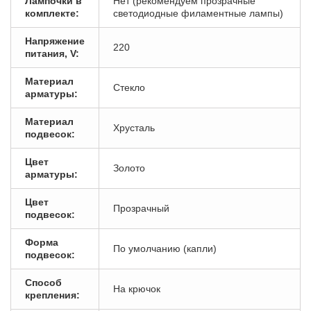
Лампочки в
Нет (рекомендуем прозрачные
комплекте:
светодиодные филаментные лампы)
Напряжение
220
питания, V:
Материал
Стекло
арматуры:
Материал
Хрусталь
подвесок:
Цвет
Золото
арматуры:
Цвет
Прозрачный
подвесок:
Форма
По умолчанию (капли)
подвесок:
Способ
На крючок
крепления: