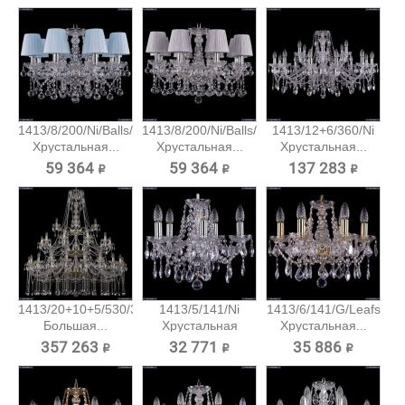
1413/8/200/Ni/Balls/SH4
1413/8/200/Ni/Balls/SH6
1413/12+6/360/Ni
Хрустальная...
Хрустальная...
Хрустальная...
59 364 ₽
59 364 ₽
137 283 ₽
1413/20+10+5/530/3d/G
1413/5/141/Ni
1413/6/141/G/Leafs
Большая...
Хрустальная
Хрустальная...
подвесная...
357 263 ₽
32 771 ₽
35 886 ₽