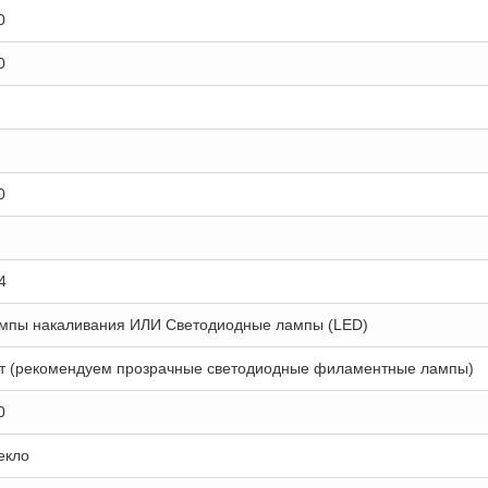
0
0
0
4
мпы накаливания ИЛИ Светодиодные лампы (LED)
т (рекомендуем прозрачные светодиодные филаментные лампы)
0
екло