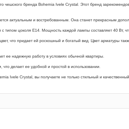
ого чешского бренда Bohemia Ivele Crystal. Этот бренд зарекоменд
ается актуальным и востребованным. Она станет прекрасным допол
с типом цоколя E14. Мощность каждой лампы составляет 40 Вт, ч
цвет, что придает ей роскошный и богатый вид. Цвет арматуры та
ет ее надежную работу в условиях обычной квартиры.
 что делает ее удобной и простой в использовании.
ia Ivele Crystal, вы получаете не только стильный и качественны