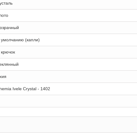
усталь
лото
озрачный
 умолчанию (капли)
 крючок
еклянный
хия
hemia Ivele Crystal - 1402