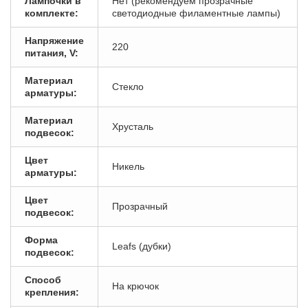
Лампочки в
Нет (рекомендуем прозрачные
комплекте:
светодиодные филаментные лампы)
Напряжение
220
питания, V:
Материал
Стекло
арматуры:
Материал
Хрусталь
подвесок:
Цвет
Никель
арматуры:
Цвет
Прозрачный
подвесок:
Форма
Leafs (дубки)
подвесок:
Способ
На крючок
крепления: