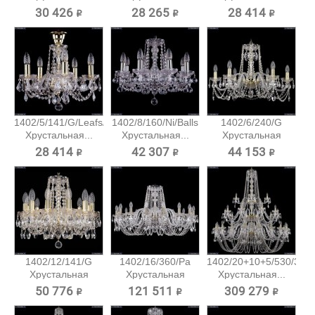
подвесная...
подвесная...
30 426 ₽
28 265 ₽
28 414 ₽
1402/5/141/G/Leafs/Tube
1402/8/160/Ni/Balls
1402/6/240/G
Хрустальная...
Хрустальная...
Хрустальная
подвесная...
28 414 ₽
42 307 ₽
44 153 ₽
1402/12/141/G
1402/16/360/Pa
1402/20+10+5/530/3d/
Хрустальная
Хрустальная
Хрустальная...
подвесная...
подвесная...
50 776 ₽
121 511 ₽
309 279 ₽