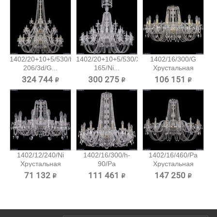
1402/20+10+5/530/h-
1402/20+10+5/530/XL-
1402/16/300/G
206/3d/G...
165/Ni...
Хрустальная
подвесная...
324 744 ₽
300 275 ₽
106 151 ₽
1402/12/240/Ni
1402/16/300/h-
1402/16/460/Pa
Хрустальная
90/Pa
Хрустальная
подвесная...
Хрустальная...
подвесная...
71 132 ₽
111 461 ₽
147 250 ₽