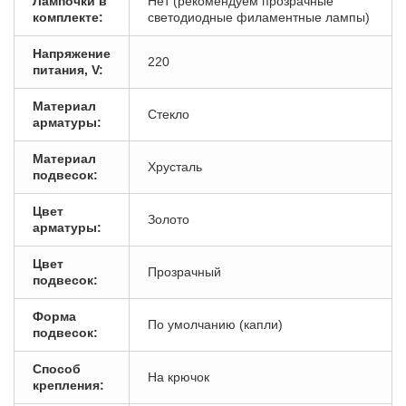
Лампочки в
Нет (рекомендуем прозрачные
комплекте:
светодиодные филаментные лампы)
Напряжение
220
питания, V:
Материал
Стекло
арматуры:
Материал
Хрусталь
подвесок:
Цвет
Золото
арматуры:
Цвет
Прозрачный
подвесок:
Форма
По умолчанию (капли)
подвесок:
Способ
На крючок
крепления: