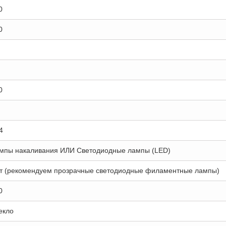
0
0
0
4
мпы накаливания ИЛИ Светодиодные лампы (LED)
т (рекомендуем прозрачные светодиодные филаментные лампы)
0
екло