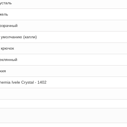
усталь
кель
озрачный
 умолчанию (капли)
 крючок
еклянный
хия
hemia Ivele Crystal - 1402