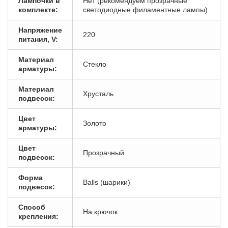
Лампочки в
Нет (рекомендуем прозрачные
комплекте:
светодиодные филаментные лампы)
Напряжение
220
питания, V:
Материал
Стекло
арматуры:
Материал
Хрусталь
подвесок:
Цвет
Золото
арматуры:
Цвет
Прозрачный
подвесок:
Форма
Balls (шарики)
подвесок:
Способ
На крючок
крепления: