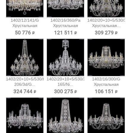
1402/12/141/G
1402/16/360/Pa
1402/20+10+5/530/3d/
Хрустальная
Хрустальная
Хрустальная...
подвесная...
подвесная...
50 776 ₽
121 511 ₽
309 279 ₽
1402/20+10+5/530/h-
1402/20+10+5/530/XL-
1402/16/300/G
206/3d/G...
165/Ni...
Хрустальная
подвесная...
324 744 ₽
300 275 ₽
106 151 ₽