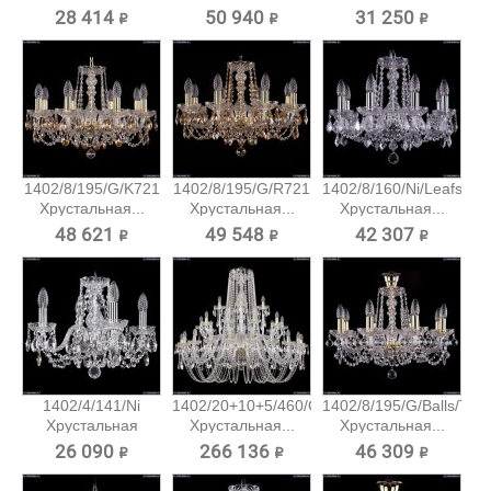
28 414 ₽
50 940 ₽
31 250 ₽
1402/8/195/G/K721
1402/8/195/G/R721
1402/8/160/Ni/Leafs
Хрустальная...
Хрустальная...
Хрустальная...
48 621 ₽
49 548 ₽
42 307 ₽
1402/4/141/Ni
1402/20+10+5/460/G
1402/8/195/G/Balls/Tub
Хрустальная
Хрустальная...
Хрустальная...
подвесная...
26 090 ₽
266 136 ₽
46 309 ₽