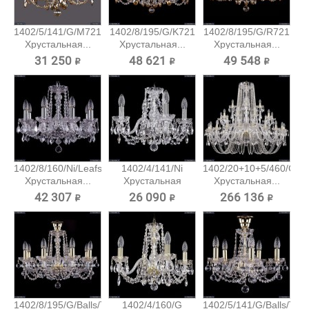
1402/5/141/G/M721
1402/8/195/G/K721
1402/8/195/G/R721
Хрустальная...
Хрустальная...
Хрустальная...
31 250 ₽
48 621 ₽
49 548 ₽
1402/8/160/Ni/Leafs
1402/4/141/Ni
1402/20+10+5/460/G
Хрустальная...
Хрустальная
Хрустальная...
подвесная...
42 307 ₽
26 090 ₽
266 136 ₽
1402/8/195/G/Balls/Tube
1402/4/160/G
1402/5/141/G/Balls/Tub