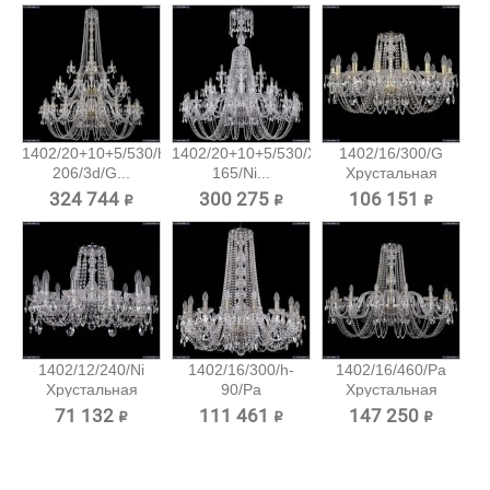
1402/20+10+5/530/h-
1402/20+10+5/530/XL-
1402/16/300/G
206/3d/G...
165/Ni...
Хрустальная
подвесная...
324 744 ₽
300 275 ₽
106 151 ₽
1402/12/240/Ni
1402/16/300/h-
1402/16/460/Pa
Хрустальная
90/Pa
Хрустальная
подвесная...
Хрустальная...
подвесная...
71 132 ₽
111 461 ₽
147 250 ₽