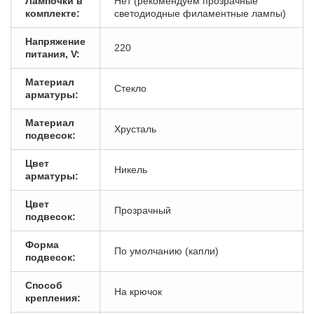
Лампочки в
Нет (рекомендуем прозрачные
комплекте:
светодиодные филаментные лампы)
Напряжение
220
питания, V:
Материал
Стекло
арматуры:
Материал
Хрусталь
подвесок:
Цвет
Никель
арматуры:
Цвет
Прозрачный
подвесок:
Форма
По умолчанию (капли)
подвесок:
Способ
На крючок
крепления: