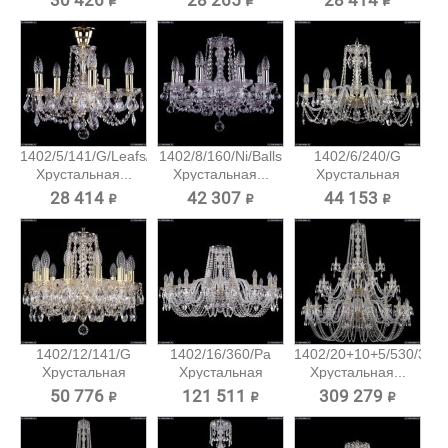
30 426 ₽
28 265 ₽
28 414 ₽
1402/5/141/G/Leafs/Tube
1402/8/160/Ni/Balls
1402/6/240/G
Хрустальная...
Хрустальная...
Хрустальная
подвесная...
28 414 ₽
42 307 ₽
44 153 ₽
1402/12/141/G
1402/16/360/Pa
1402/20+10+5/530/3d/
Хрустальная
Хрустальная
Хрустальная...
подвесная...
подвесная...
50 776 ₽
121 511 ₽
309 279 ₽