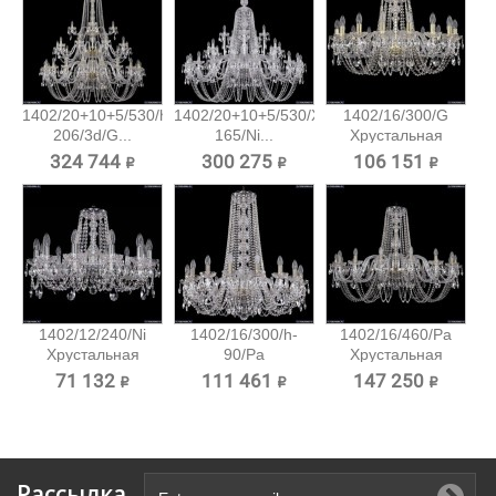
1402/20+10+5/530/h-
1402/20+10+5/530/XL-
1402/16/300/G
206/3d/G...
165/Ni...
Хрустальная
подвесная...
324 744 ₽
300 275 ₽
106 151 ₽
1402/12/240/Ni
1402/16/300/h-
1402/16/460/Pa
Хрустальная
90/Pa
Хрустальная
подвесная...
Хрустальная...
подвесная...
71 132 ₽
111 461 ₽
147 250 ₽
Рассылка