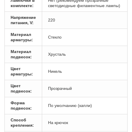
Лампочки в
Нет (рекомендуем прозрачные
комплекте:
светодиодные филаментные лампы)
Напряжение
220
питания, V:
Материал
Стекло
арматуры:
Материал
Хрусталь
подвесок:
Цвет
Никель
арматуры:
Цвет
Прозрачный
подвесок:
Форма
По умолчанию (капли)
подвесок:
Способ
На крючок
крепления: