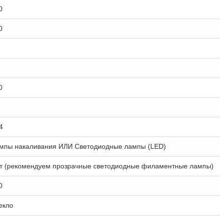
0
0
0
4
мпы накаливания ИЛИ Светодиодные лампы (LED)
т (рекомендуем прозрачные светодиодные филаментные лампы)
0
екло