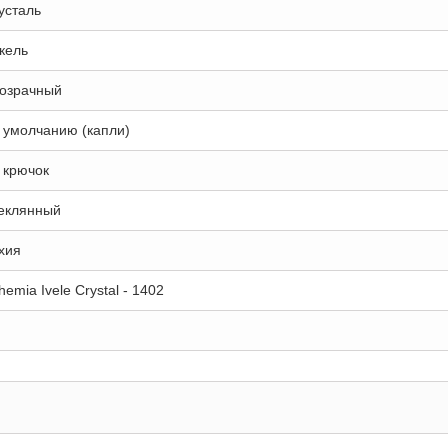
усталь
кель
озрачный
 умолчанию (капли)
 крючок
еклянный
хия
hemia Ivele Crystal - 1402